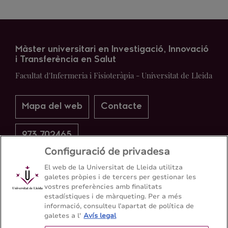
Màster universitari en Investigació, Innovació
i Transferència en Salut
Facultat d'Infermeria i Fisioteràpia - Universitat de Lleida
Mapa del web
Contacte
973 702465
Configuració de privadesa
El web de la Universitat de Lleida utilitza
galetes pròpies i de tercers per gestionar les
vostres preferències amb finalitats
estadístiques i de màrqueting. Per a més
informació, consulteu l’apartat de política de
galetes a l'
Avís legal