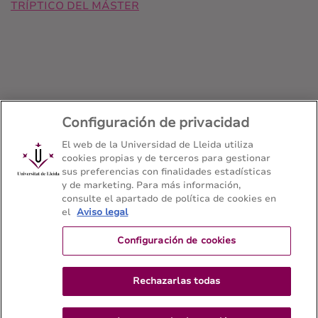
TRÍPTICO DEL MÁSTER
Configuración de privacidad
El web de la Universidad de Lleida utiliza
Máster universitario en Investigación,
cookies propias y de terceros para gestionar
Innovación y Transferencia en Salud
sus preferencias con finalidades estadísticas
Facultad de Enfermería y Fisioterapia - Universitat de
y de marketing. Para más información,
Lleida
consulte el apartado de política de cookies en
el
Aviso legal
Configuración de cookies
Mapa del web
Contacto
Rechazarlas todas
973 702465