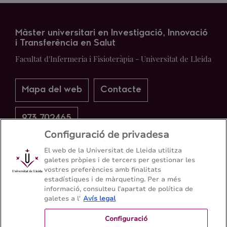
Màster universitari en Investigació, Innovació
i Transferència en Salut
Facultat d'Infermeria i Fisioteràpia - Universitat de Lleida
Mapa del web
Contacte
973 702465
Configuració de privadesa
El web de la Universitat de Lleida utilitza
galetes pròpies i de tercers per gestionar les
vostres preferències amb finalitats
estadístiques i de màrqueting. Per a més
informació, consulteu l’apartat de política de
galetes a l'
Avís legal
Configuració