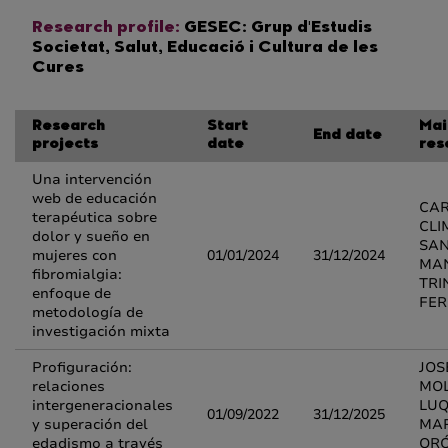
Research profile:
GESEC: Grup d'Estudis
Societat, Salut, Educació i Cultura de les
Cures
Research
Start
Mai
End date
projects
date
res
Una intervención
web de educación
CAR
terapéutica sobre
CLI
dolor y sueño en
SAN
mujeres con
01/01/2024
31/12/2024
MA
fibromialgia:
TRI
enfoque de
FE
metodología de
investigación mixta
Profiguración:
JOS
relaciones
MOL
intergeneracionales
LUQ
01/09/2022
31/12/2025
y superación del
MAR
edadismo a través
OR