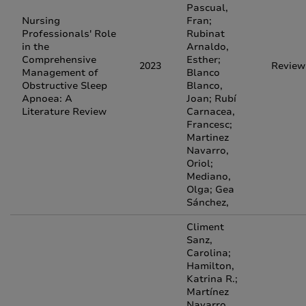
Pascual,
Nursing
Fran;
Professionals' Role
Rubinat
in the
Arnaldo,
Comprehensive
Esther;
2023
Review
Management of
Blanco
Obstructive Sleep
Blanco,
Apnoea: A
Joan; Rubí
Literature Review
Carnacea,
Francesc;
Martinez
Navarro,
Oriol;
Mediano,
Olga; Gea
Sánchez,
Climent
Sanz,
Carolina;
Hamilton,
Katrina R.;
Martínez
Navarro,