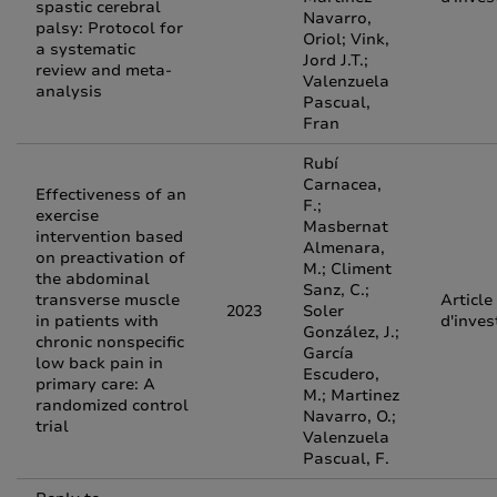
spastic cerebral
Navarro,
palsy: Protocol for
Oriol; Vink,
a systematic
Jord J.T.;
review and meta-
Valenzuela
analysis
Pascual,
Fran
Rubí
Carnacea,
Effectiveness of an
F.;
exercise
Masbernat
intervention based
Almenara,
on preactivation of
M.; Climent
the abdominal
Sanz, C.;
transverse muscle
Article
2023
Soler
in patients with
d'inves
González, J.;
chronic nonspecific
García
low back pain in
Escudero,
primary care: A
M.; Martinez
randomized control
Navarro, O.;
trial
Valenzuela
Pascual, F.