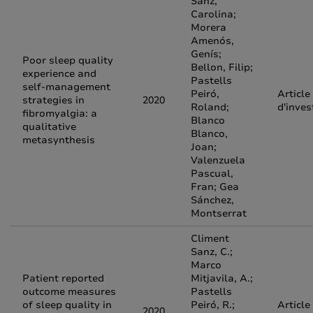
Sanz,
Carolina;
Morera
Amenós,
Genís;
Poor sleep quality
Bellon, Filip;
experience and
Pastells
self-management
Peiró,
Article
strategies in
2020
Roland;
d'inves
fibromyalgia: a
Blanco
qualitative
Blanco,
metasynthesis
Joan;
Valenzuela
Pascual,
Fran; Gea
Sánchez,
Montserrat
Climent
Sanz, C.;
Marco
Patient reported
Mitjavila, A.;
outcome measures
Pastells
of sleep quality in
Peiró, R.;
Article
2020