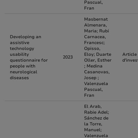
Pascual,
Fran
Masbernat
Almenara,
Maria; Rubi
Developing an
Carnacea,
assistive
Francesc;
technology
Opisso,
usability
Eloy; Duarte
Article
2023
questionnaire for
Oller, Esther
d'inves
people with
; Medina
neurological
Casanovas,
diseases
Josep ;
Valenzuela
Pascual,
Fran
El Arab,
Rabie Adel;
Sánchez de
la Torre,
Manuel;
Valenzuela