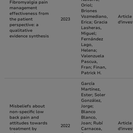
Fibromyalgia pain
Oriol;
management
Briones
effectiveness from
Vozmediano,
Article
the patient
2023
Erica; Gracia
d'inves
perspective: a
Lasheras,
qualitative
Miguel;
evidence synthesis
Fernández
Lago,
Helena;
Valenzuela
Pascua,
Fran; Finan,
Patrick H.
García
Martínez,
Ester; Soler
González,
Misbeliefs about
Jorge;
non-specific low
Blanco
back pain and
Blanco,
attitudes towards
Joan; Rubí
Article
2022
treatment by
Carnacea,
d'inves