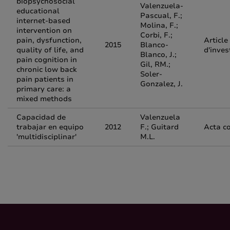
biopsychosocial
Valenzuela-
educational
Pascual, F.;
internet-based
Molina, F.;
intervention on
Corbi, F.;
pain, dysfunction,
Article
2015
Blanco-
quality of life, and
d'inves
Blanco, J.;
pain cognition in
Gil, RM.;
chronic low back
Soler-
pain patients in
Gonzalez, J.
primary care: a
mixed methods
Capacidad de
Valenzuela
trabajar en equipo
2012
F.; Guitard
Acta c
'multidisciplinar'
M.L.