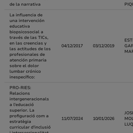
de la narrativa
PIQ
La influencia de
una intervención
educativa
biopsicosocial a
través de las TICs,
EST
en las creencias y
04/12/2017
03/12/2019
GAR
las actitudes de los
MAR
profesionales de
atención primaria
sobre el dolor
lumbar crónico
inespecífico:
PRO-RIES:
Relacions
intergeneracionals
a l'educació
superior. La
JOS
profiguració com a
11/07/2024
10/01/2026
MOL
estratègia
LU
curricular d'inclusió
i interseccionalitat