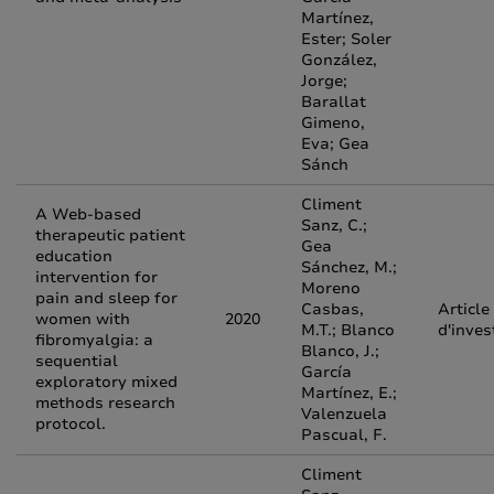
Martínez,
Ester; Soler
González,
Jorge;
Barallat
Gimeno,
Eva; Gea
Sánch
Climent
A Web-based
Sanz, C.;
therapeutic patient
Gea
education
Sánchez, M.;
intervention for
Moreno
pain and sleep for
Casbas,
Article
women with
2020
M.T.; Blanco
d'inves
fibromyalgia: a
Blanco, J.;
sequential
García
exploratory mixed
Martínez, E.;
methods research
Valenzuela
protocol.
Pascual, F.
Climent