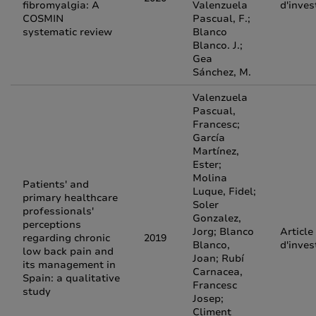
fibromyalgia: A
Valenzuela
d'inves
COSMIN
Pascual, F.;
systematic review
Blanco
Blanco. J.;
Gea
Sánchez, M.
Valenzuela
Pascual,
Francesc;
García
Martínez,
Ester;
Molina
Patients' and
Luque, Fidel;
primary healthcare
Soler
professionals'
Gonzalez,
perceptions
Jorg; Blanco
Article
regarding chronic
2019
Blanco,
d'inves
low back pain and
Joan; Rubí
its management in
Carnacea,
Spain: a qualitative
Francesc
study
Josep;
Climent