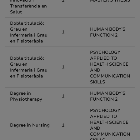
Innovació i
1
MASTER'S THESIS
Transferència en
Salut
Doble titulació:
Grau en
HUMAN BODY'S
1
Infermeria i Grau
FUNCTION 2
en Fisioteràpia
PSYCHOLOGY
Doble titulació:
APPLIED TO
Grau en
HEALTH SCIENCE
1
Infermeria i Grau
AND
en Fisioteràpia
COMMUNICATION
SKILLS
Degree in
HUMAN BODY'S
1
Physiotherapy
FUNCTION 2
PSYCHOLOGY
APPLIED TO
HEALTH SCIENCE
Degree in Nursing
1
AND
COMMUNICATION