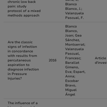
chronic low back
Blanco
pain: study
Blanco, J.;
protocol of a mixed
Valenzuela
methods approach
Pascual, F.
Blanco
Blanco,
Joan; Gea
Sánchez,
Are the classic
Montserrat;
signs of infection
Valenzuela
in concordance
Pascual,
with results from
Francesc;
Article
percutaneous
2016
Barallat
d'inves
aspiration to
Gimeno,
diagnose infection
Eva; Espart,
in Pressure
Anna;
Injuries?
Escobar
Bravo,
Miguel
Ángel
The influence of a