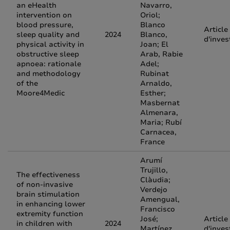
an eHealth
Navarro,
intervention on
Oriol;
blood pressure,
Blanco
Article
sleep quality and
2024
Blanco,
d'inves
physical activity in
Joan; El
obstructive sleep
Arab, Rabie
apnoea: rationale
Adel;
and methodology
Rubinat
of the
Arnaldo,
Moore4Medic
Esther;
Masbernat
Almenara,
Maria; Rubí
Carnacea,
France
Arumí
Trujillo,
The effectiveness
Clàudia;
of non-invasive
Verdejo
brain stimulation
Amengual,
in enhancing lower
Francisco
extremity function
José;
Article
in children with
2024
Martínez
d'inves