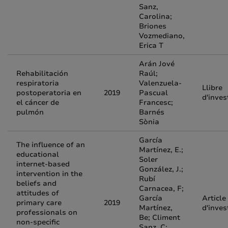
Sanz,
Carolina;
Briones
Vozmediano,
Erica T
Arán Jové
Rehabilitación
Raúl;
respiratoria
Valenzuela-
Llibre
postoperatoria en
2019
Pascual
d'inves
el cáncer de
Francesc;
pulmón
Barnés
Sònia
García
The influence of an
Martínez, E.;
educational
Soler
internet-based
González, J.;
intervention in the
Rubí
beliefs and
Carnacea, F;
attitudes of
García
Article
primary care
2019
Martínez,
d'inves
professionals on
Be; Climent
non-specific
Sanz, C;