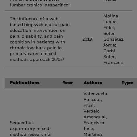
lumbar crónico inespecífico:
Molina
The influence of a web-
Luque,
based biopsychosocial pain
Fidel;
education intervention on
Soler
pain, disability, and pain
2019
González,
cognition in patients with
Jorge;
chronic low back pain in
Corbi
primary care: a mixed
Soler,
methods approach 06/02/
Francesc
Publications
Year
Authors
Type
Valenzuela
Pascual,
Fran;
Verdejo
Amengual,
Sequential
Francisco
exploratory mixed-
Jose;
method research of
Martinez