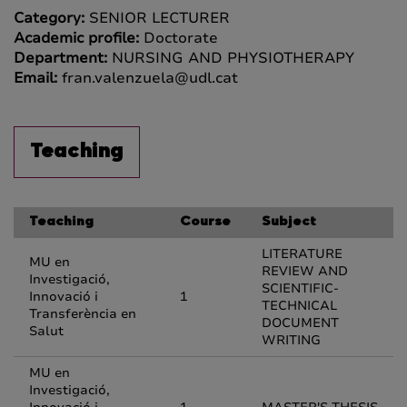
Category:
SENIOR LECTURER
Academic profile:
Doctorate
Department:
NURSING AND PHYSIOTHERAPY
Email:
fran.valenzuela@udl.cat
Teaching
Teaching
Course
Subject
LITERATURE
MU en
REVIEW AND
Investigació,
SCIENTIFIC-
Innovació i
1
TECHNICAL
Transferència en
DOCUMENT
Salut
WRITING
MU en
Investigació,