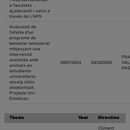
a facultats
d¿educació i salut a
través de L'APS
Avaluació de
l'efecte d'un
programa de
benestar emocional
mitjançant una
intervenció
FR
assistida amb
19/07/2024
19/10/2026
VAL
animals en
PA
estudiants
universitaris:
assaig clínic
aleatoritzat.
Projecte Uni-
Emotican
Thesis
Year
Direction
Climent