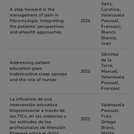
Sanz,
A step forward in the
Carolina;
management of pain in
Valenzuela
Fibromyalgia: Integrating
2024
Pascual,
the patients' perspectives
Francesc;
and eHealth approaches
Blanco
Blanco,
Joan
Sánchez
de la
Addressing patient
Torre,
education gaps
2023
Manuel;
inobstructive sleep apnoea
Valenzuela
and the role of nurses
Pascual,
Francesc
La influencia de una
intervención educativa
Valenzuela
biopsicosocial a través de
Pascual,
las TICs, en las creencias y
Fran;
2023
las actitudes de los
Ortega
profesionales de Atención
Bravo,
Primaria sobre el dolor
Marta