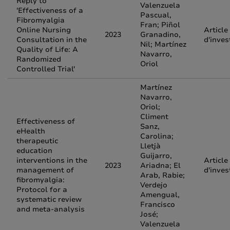
Reply to
Valenzuela
'Effectiveness of a
Pascual,
Fibromyalgia
Fran; Piñol
Online Nursing
Article
2023
Granadino,
Consultation in the
d'inves
Nil; Martínez
Quality of Life: A
Navarro,
Randomized
Oriol
Controlled Trial'
Martínez
Navarro,
Oriol;
Climent
Effectiveness of
Sanz,
eHealth
Carolina;
therapeutic
Lletjà
education
Guijarro,
interventions in the
Article
2023
Ariadna; El
management of
d'inves
Arab, Rabie;
fibromyalgia:
Verdejo
Protocol for a
Amengual,
systematic review
Francisco
and meta-analysis
José;
Valenzuela