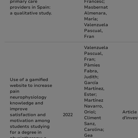
primary care
Francesc;
providers in Spain:
Masbernat
a qualitative study.
Almenara,
María;
Valenzuela
Pascual,
Fran
Valenzuela
Pascual,
Fran;
Pàmies
Fabra,
Judith;
Use of a gamified
García
website to increase
Martínez,
pain
Ester;
neurophysiology
Martínez
knowledge and
Navarro,
improve
Oriol;
Article
satisfaction and
2022
Climent
d'inves
motivation among
Sanz,
students studying
Carolina;
for a degree in
Gea