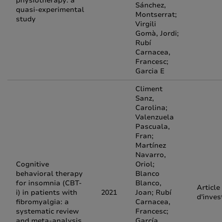
physiotherapy: a
Sánchez,
quasi‑experimental
Montserrat;
study
Virgili
Gomà, Jordi;
Rubí
Carnacea,
Francesc;
Garcia E
Climent
Sanz,
Carolina;
Valenzuela
Pascuala,
Fran;
Martínez
Navarro,
Cognitive
Oriol;
behavioral therapy
Blanco
for insomnia (CBT-
Blanco,
Article
i) in patients with
2021
Joan; Rubí
d'inves
fibromyalgia: a
Carnacea,
systematic review
Francesc;
and meta-analysis
García